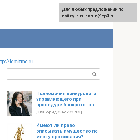
Для любых предложений по
сайту: rus-nerud@cp9.ru
tp://lomitmo.ru
.
Поиск:
Полномочия конкурсного
управляющего при
процедуре банкротства
Для юридических лиц
Имеют ли право
описывать имущество по
месту проживания?