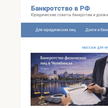
Перейти
Банкротство в РФ
к
контенту
Юридические советы банкротам и долж
Для юридических лиц
Долги и бан
массаж для м