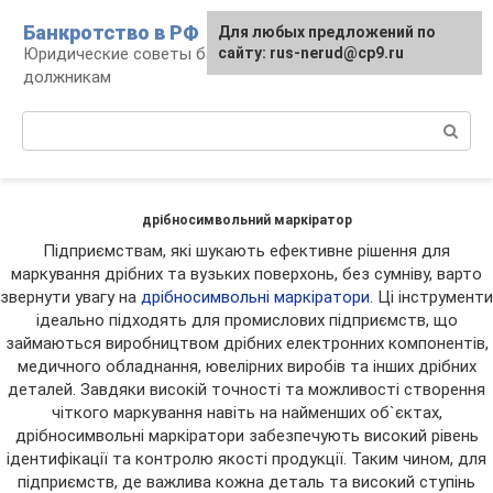
Перейти
Банкротство в РФ
Для любых предложений по
к
Юридические советы банкротам и
сайту: rus-nerud@cp9.ru
контенту
должникам
Поиск:
дрібносимвольний маркіратор
Підприємствам, які шукають ефективне рішення для
маркування дрібних та вузьких поверхонь, без сумніву, варто
звернути увагу на
дрібносимвольні маркіратори
. Ці інструменти
ідеально підходять для промислових підприємств, що
займаються виробництвом дрібних електронних компонентів,
медичного обладнання, ювелірних виробів та інших дрібних
деталей. Завдяки високій точності та можливості створення
чіткого маркування навіть на найменших об`єктах,
дрібносимвольні маркіратори забезпечують високий рівень
ідентифікації та контролю якості продукції. Таким чином, для
підприємств, де важлива кожна деталь та високий ступінь