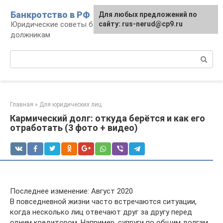
Перейти
Банкротство в РФ
Для любых предложений по
к
Юридические советы банкротам и
сайту: rus-nerud@cp9.ru
контенту
должникам
Поиск:
Главная
»
Для юридических лиц
Кармический долг: откуда берётся и как его
отработать (3 фото + видео)
Последнее изменение: Август 2020
В повседневной жизни часто встречаются ситуации,
когда несколько лиц отвечают друг за другу перед
одним кредитором. Например, супруги по общим долгам,