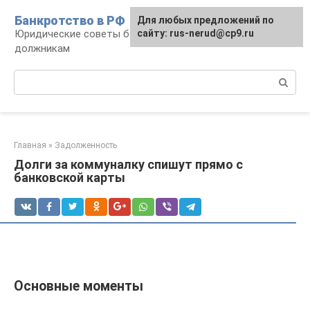
Перейти
Банкротство в РФ
Для любых предложений по
к
Юридические советы банкротам и
сайту: rus-nerud@cp9.ru
контенту
должникам
Поиск:
Главная
»
Задолженность
Долги за коммуналку спишут прямо с
банковской карты
Основные моменты