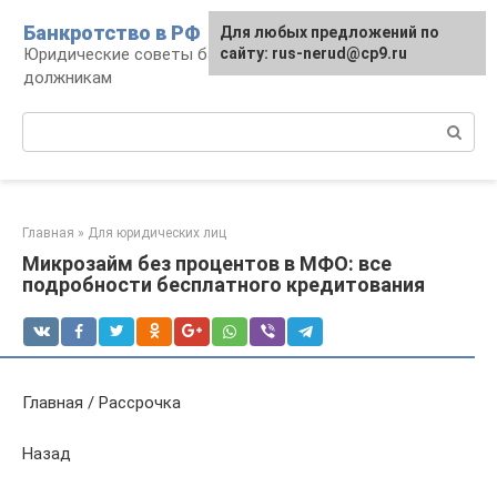
Перейти
Банкротство в РФ
Для любых предложений по
к
Юридические советы банкротам и
сайту: rus-nerud@cp9.ru
контенту
должникам
Поиск:
Главная
»
Для юридических лиц
Микрозайм без процентов в МФО: все
подробности бесплатного кредитования
Главная / Рассрочка
Назад