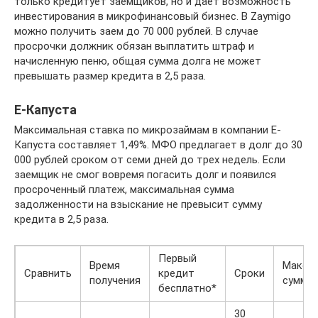
только кредитует заемщиков, но и дает возможность
инвестирования в микрофинансовый бизнес. В Zaymigo
можно получить заем до 70 000 рублей. В случае
просрочки должник обязан выплатить штраф и
начисленную пеню, общая сумма долга не может
превышать размер кредита в 2,5 раза.
Е-Капуста
Максимальная ставка по микрозаймам в компании Е-
Капуста составляет 1,49%. МФО предлагает в долг до 30
000 рублей сроком от семи дней до трех недель. Если
заемщик не смог вовремя погасить долг и появился
просроченный платеж, максимальная сумма
задолженности на взыскание не превысит сумму
кредита в 2,5 раза.
Первый
Время
Макси
Сравнить
кредит
Сроки
получения
сумма
бесплатно*
30