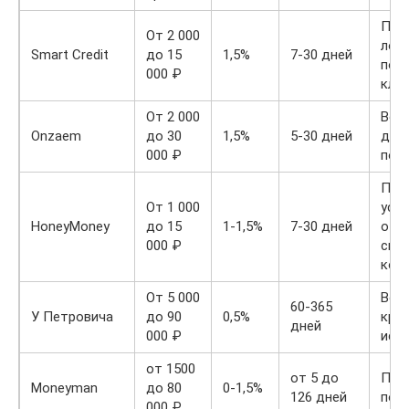
Про
От 2 000
лоя
Smart Credit
до 15
1,5%
7-30 дней
пос
000 ₽
кли
От 2 000
Воз
Onzaem
до 30
1,5%
5-30 дней
дос
000 ₽
пог
Про
От 1 000
усло
HoneyMoney
до 15
1-1,5%
7-30 дней
отс
000 ₽
скр
ком
От 5 000
Вос
60-365
У Петровича
до 90
0,5%
кре
дней
000 ₽
ист
от 1500
от 5 до
Пер
Moneyman
до 80
0-1,5%
126 дней
под
000 ₽