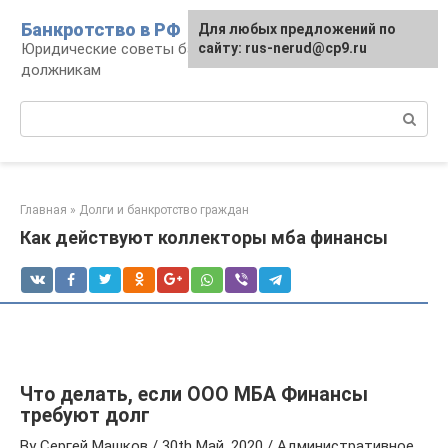
Перейти
Банкротство в РФ
Для любых предложений по
к
Юридические советы банкротам и
сайту: rus-nerud@cp9.ru
контенту
должникам
Поиск:
Главная
»
Долги и банкротство граждан
Как действуют коллекторы мба финансы
Что делать, если ООО МБА Финансы
требуют долг
By Сергей Машков / 30th Май, 2020 / Административное