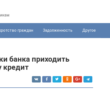
никам
кротство граждан
Задолженность
Другое
ки банка приходить
у кредит