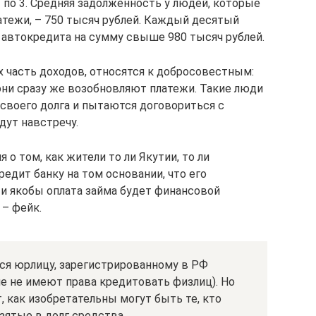
– по 3. Средняя задолженность у людей, которые
тежи, – 750 тысяч рублей. Каждый десятый
 автокредита на сумму свыше 980 тысяч рублей.
 часть доходов, относятся к добросовестным:
 они сразу же возобновляют платежи. Такие люди
своего долга и пытаются договориться с
дут навстречу.
 о том, как жители то ли Якутии, то ли
едит банку на том основании, что его
 и якобы оплата займа будет финансовой
– фейк.
ся юрлицу, зарегистрированному в РФ
е не имеют права кредитовать физлиц). Но
 как изобретательны могут быть те, кто
зятые в долг средства.