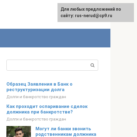
Для любых предложений по
сайту: rus-nerud@cp9.ru
Поиск:
Образец Заявления в Банк о
реструктуризации долга
Долги и банкротство граждан
Как проходит оспаривание сделок
должника при банкротстве?
Долги и банкротство граждан
Могут ли банки звонить
родственникам должника