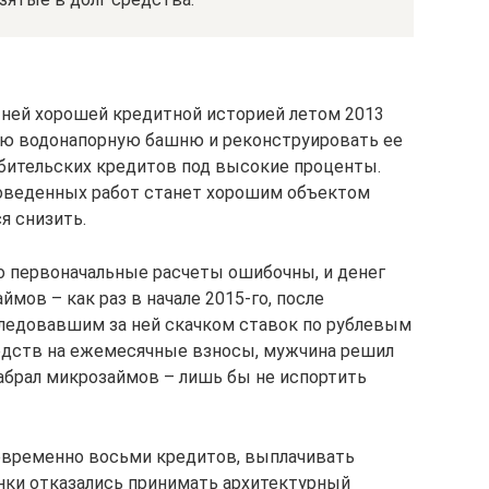
етней хорошей кредитной историей летом 2013
ую водонапорную башню и реконструировать ее
ебительских кредитов под высокие проценты.
роведенных работ станет хорошим объектом
я снизить.
то первоначальные расчеты ошибочны, и денег
ймов – как раз в начале 2015-го, после
следовавшим за ней скачком ставок по рублевым
редств на ежемесячные взносы, мужчина решил
набрал микрозаймов – лишь бы не испортить
новременно восьми кредитов, выплачивать
нки отказались принимать архитектурный