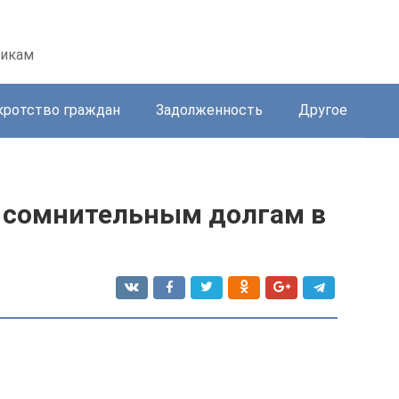
никам
кротство граждан
Задолженность
Другое
 сомнительным долгам в